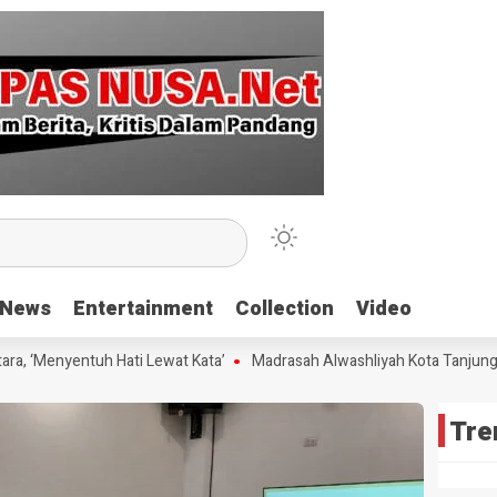
News
News
Entertainment
Entertainment
Collection
Collection
Video
Video
 ‘Menyentuh Hati Lewat Kata’
Madrasah Alwashliyah Kota Tanjungbala
Tre