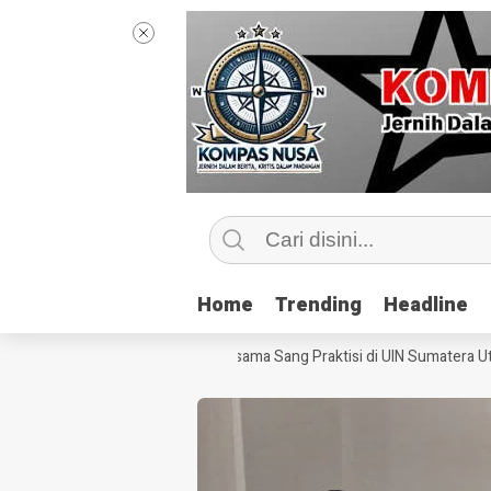
Home
Home
Trending
Trending
Headline
Headline
engintip Kelas Jurnalisme Bersama Sang Praktisi di UIN Sumatera Utara,