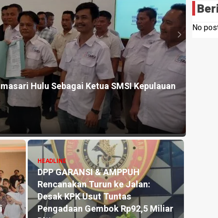
Ber
No post
HEADLINE
asari Hulu Sebagai Ketua SMSI Kepulauan
Komitme
Sabu D
14 hours a
HEADLINE
DPP GARANSI & AMPPUH
Rencanakan Turun ke Jalan:
HEADLINE
Desak KPK Usut Tuntas
Sambut 
Pengadaan Gembok Rp92,5 Miliar
Anthon