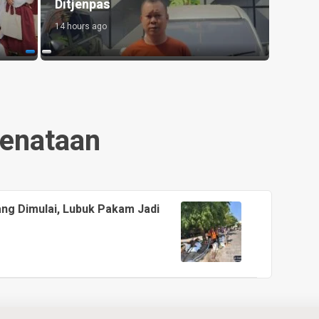
Ditjenpas
Takraw 
14 hours ago
14 hours a
enataan
ang Dimulai, Lubuk Pakam Jadi