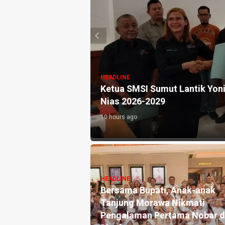
HEADLINE
a, Hampir 2 Kg
Ketua SMSI Sumut Lantik Yonim
Nias 2026-2029
10 hours ago
HEADLINE
esak Copot
Bersama Bupati, Anak-anak
intang, : Buntut
Tanjung Morawa Nikmati
rlibatan Kasus
Pengalaman Pertama Nobar di