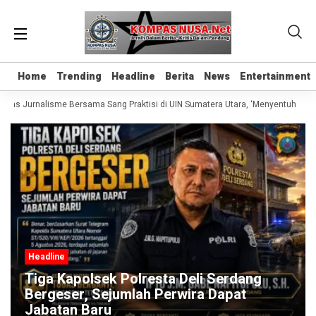
Home
Home
Trending
Trending
Headline
Headline
Berita
Berita
News
News
Entertainment
Entertainment
elas Jurnalisme Bersama Sang Praktisi di UIN Sumatera Utara, ‘Menyentuh Hati 
Headline
Tiga Kapolsek Polresta Deli Serdang
Bergeser, Sejumlah Perwira Dapat
Jabatan Baru