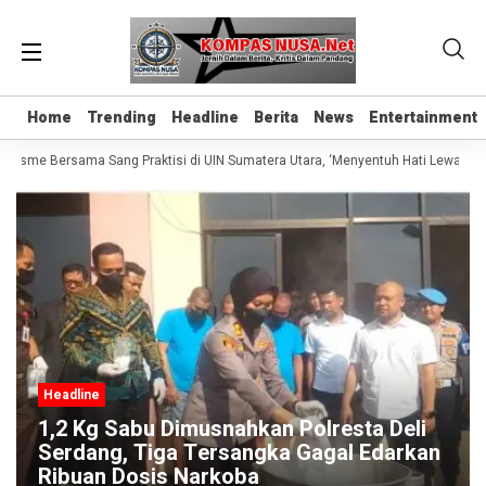
Home
Home
Trending
Trending
Headline
Headline
Berita
Berita
News
News
Entertainment
Entertainment
alisme Bersama Sang Praktisi di UIN Sumatera Utara, ‘Menyentuh Hati Lewat Kata
Headline
1,2 Kg Sabu Dimusnahkan Polresta Deli
Serdang, Tiga Tersangka Gagal Edarkan
Ribuan Dosis Narkoba