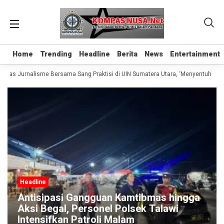
Home
Home
Trending
Trending
Headline
Headline
Berita
Berita
News
News
Entertainment
Entertainment
Kelas Jurnalisme Bersama Sang Praktisi di UIN Sumatera Utara, ‘Menyentuh Hati 
Headline
Antisipasi Gangguan Kamtibmas hingga
Aksi Begal, Personel Polsek Talawi
Intensifkan Patroli Malam