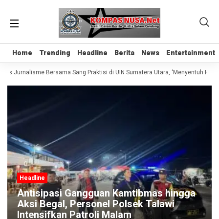
Home
Home
Trending
Trending
Headline
Headline
Berita
Berita
News
News
Entertainment
Entertainment
elas Jurnalisme Bersama Sang Praktisi di UIN Sumatera Utara, ‘Menyentuh Hati L
Headline
Antisipasi Gangguan Kamtibmas hingga
Aksi Begal, Personel Polsek Talawi
Intensifkan Patroli Malam