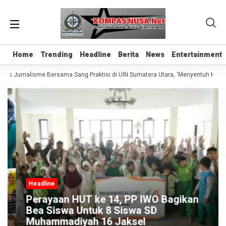
Home
Home
Trending
Trending
Headline
Headline
Berita
Berita
News
News
Entertainment
Entertainment
las Jurnalisme Bersama Sang Praktisi di UIN Sumatera Utara, ‘Menyentuh Hati L
Headline
Perayaan HUT ke 14, PP IWO Bagikan
Bea Siswa Untuk 8 Siswa SD
Muhammadiyah 16 Jaksel