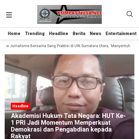
Home
Home
Trending
Trending
Headline
Headline
Berita
Berita
News
News
Entertainment
Entertainment
elas Jurnalisme Bersama Sang Praktisi di UIN Sumatera Utara, ‘Menyentuh Hati 
Headline
Akademisi Hukum Tata Negara: HUT Ke-
1 PRI Jadi Momentum Memperkuat
Demokrasi dan Pengabdian kepada
Rakyat