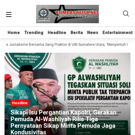
Home
Home
Trending
Trending
Headline
Headline
Berita
Berita
News
News
Entertainment
Entertainment
elas Jurnalisme Bersama Sang Praktisi di UIN Sumatera Utara, ‘Menyentuh Hati L
Headline
Sikapi Isu Pergantian Kapolri, Gerakan
Pemuda Al-Washliyah Rilis Tiga
Pernyataan Sikap Minta Pemuda Jaga
Kondusivitas