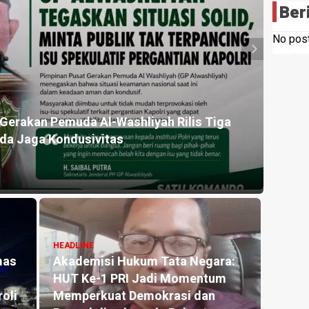
Ber
No post
HEADLINE
ga
1,2 Kg Sabu Dimusnahkan Polresta Deli Ser
Edarkan Ribuan Dosis Narkoba
8 hours ago
HEADL
Laku
HEADLINE
a:
LBH Amanat Nasional
Jemb
m
Sosialisasikan UU ITE kepada
Huta
Siswa SMK Negeri 1 Tanjung
Contr