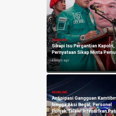
gantian Kapolri, Gerakan Pemuda Al-Washliyah Rilis Ti
kap Minta Pemuda Jaga Kondusivitas
HEADLINE
ngguan Kamtibmas
Akademisi Hukum Tata Negar
gal, Personel
HUT Ke-1 PRI Jadi Momentu
Intensifkan Patroli
Memperkuat Demokrasi dan