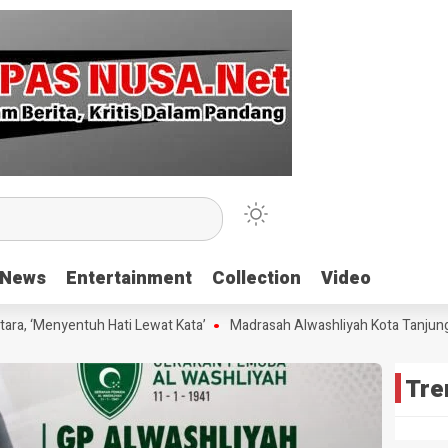
News
News
Entertainment
Entertainment
Collection
Collection
Video
Video
, ‘Menyentuh Hati Lewat Kata’
Madrasah Alwashliyah Kota Tanjungbal
Tre