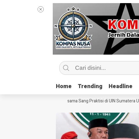
Home
Home
Trending
Trending
Headline
Headline
Mengintip Kelas Jurnalisme Bersama Sang Praktisi di UIN Sumatera Utara