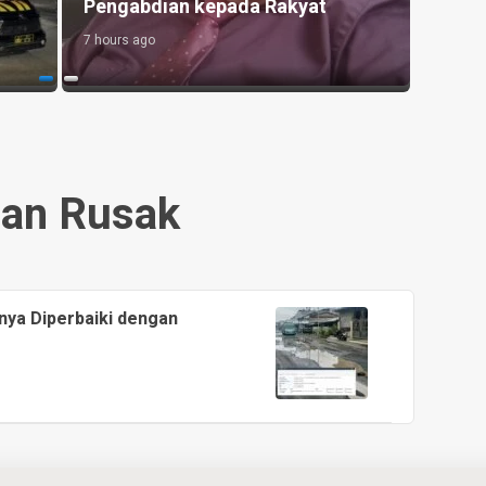
Morawa
Lang
9 hours ago
14 hour
lan Rusak
ya Diperbaiki dengan