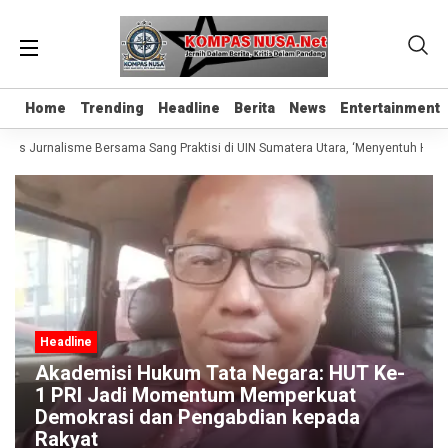
Home
Home
Trending
Trending
Headline
Headline
Berita
Berita
News
News
Entertainment
Entertainment
elas Jurnalisme Bersama Sang Praktisi di UIN Sumatera Utara, ‘Menyentuh Hati L
Headline
Akademisi Hukum Tata Negara: HUT Ke-
1 PRI Jadi Momentum Memperkuat
Demokrasi dan Pengabdian kepada
Rakyat