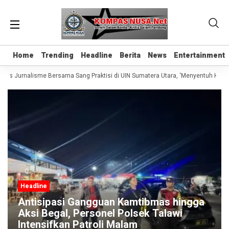
Home
Home
Trending
Trending
Headline
Headline
Berita
Berita
News
News
Entertainment
Entertainment
elas Jurnalisme Bersama Sang Praktisi di UIN Sumatera Utara, ‘Menyentuh Hati L
Headline
Antisipasi Gangguan Kamtibmas hingga
Aksi Begal, Personel Polsek Talawi
Intensifkan Patroli Malam