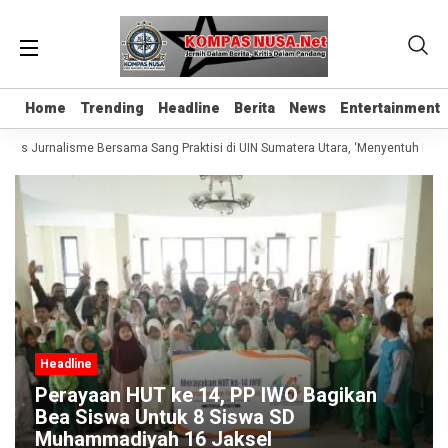
Home
Home
Trending
Trending
Headline
Headline
Berita
Berita
News
News
Entertainment
Entertainment
elas Jurnalisme Bersama Sang Praktisi di UIN Sumatera Utara, ‘Menyentuh Hati 
Headline
Perayaan HUT ke 14, PP IWO Bagikan
Bea Siswa Untuk 8 Siswa SD
Muhammadiyah 16 Jaksel