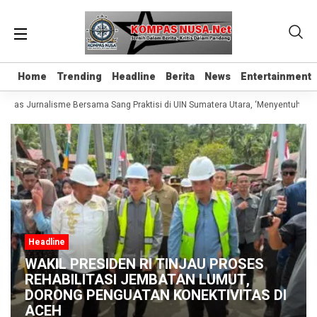
Home
Home
Trending
Trending
Headline
Headline
Berita
Berita
News
News
Entertainment
Entertainment
Kelas Jurnalisme Bersama Sang Praktisi di UIN Sumatera Utara, ‘Menyentuh Hati 
Headline
WAKIL PRESIDEN RI TINJAU PROSES
REHABILITASI JEMBATAN LUMUT,
DORONG PENGUATAN KONEKTIVITAS DI
ACEH