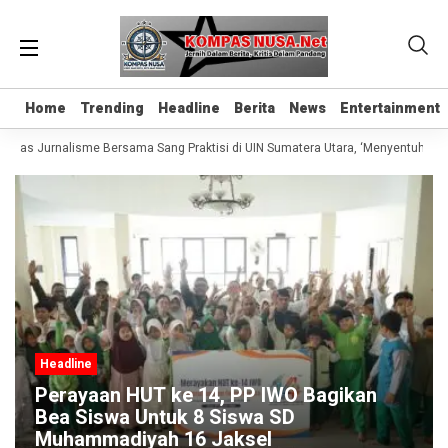
Home
Home
Trending
Trending
Headline
Headline
Berita
Berita
News
News
Entertainment
Entertainment
Kelas Jurnalisme Bersama Sang Praktisi di UIN Sumatera Utara, ‘Menyentuh Hati 
Headline
Perayaan HUT ke 14, PP IWO Bagikan
Bea Siswa Untuk 8 Siswa SD
Muhammadiyah 16 Jaksel