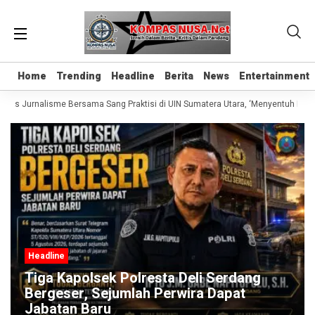
Home
Home
Trending
Trending
Headline
Headline
Berita
Berita
News
News
Entertainment
Entertainment
elas Jurnalisme Bersama Sang Praktisi di UIN Sumatera Utara, ‘Menyentuh Hati L
Headline
Tiga Kapolsek Polresta Deli Serdang
Bergeser, Sejumlah Perwira Dapat
Jabatan Baru