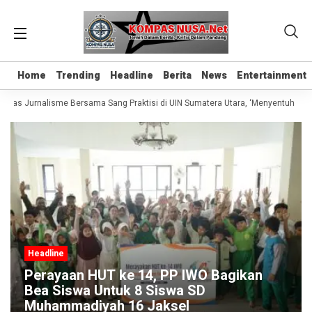
Home
Home
Trending
Trending
Headline
Headline
Berita
Berita
News
News
Entertainment
Entertainment
Kelas Jurnalisme Bersama Sang Praktisi di UIN Sumatera Utara, ‘Menyentuh Hati 
Headline
Perayaan HUT ke 14, PP IWO Bagikan
Bea Siswa Untuk 8 Siswa SD
Muhammadiyah 16 Jaksel