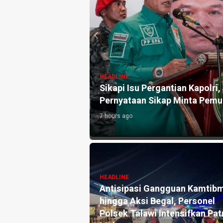
HEADLINE
akan Pemuda Al-Washliyah Rilis Tiga
1,2 Kg Sab
ga Kondusivitas
Edarkan R
11 hours ago
HEADLINE
HEADLINE
Akademisi Hukum Tata Negara:
LBH Amana
HUT Ke-1 PRI Jadi Momentum
Sosialisas
Memperkuat Demokrasi dan
Siswa SMK