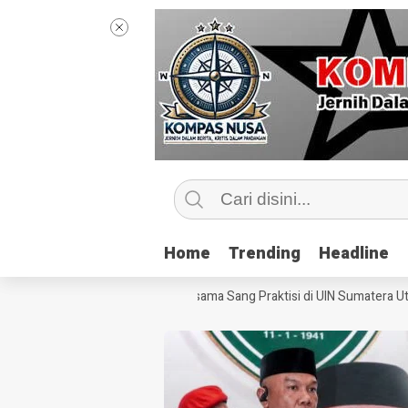
Home
Home
Trending
Trending
Headline
Headline
Mengintip Kelas Jurnalisme Bersama Sang Praktisi di UIN Sumatera Utara,