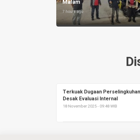
Pengabdian kepada Rakyat
Morawa
10 hours ago
12 hours ago
Di
Terkuak Dugaan Perselingkuhan d
Desak Evaluasi Internal
18 November 2025 - 09:48 WIB