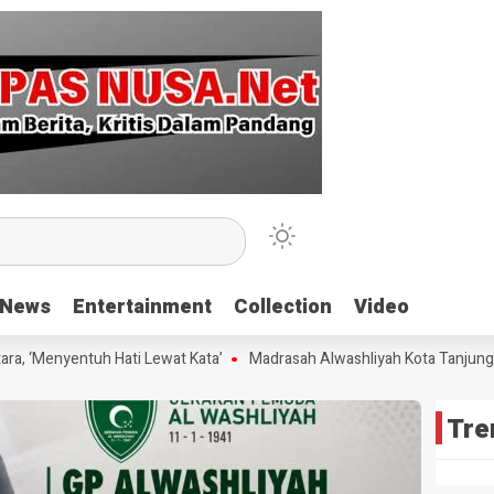
News
News
Entertainment
Entertainment
Collection
Collection
Video
Video
 ‘Menyentuh Hati Lewat Kata’
Madrasah Alwashliyah Kota Tanjungbala
Tre