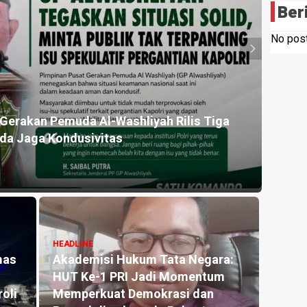
Ber
No post
u Dimusnahkan Polresta Deli Serdang, Tiga Tersangka
ibuan Dosis Narkoba
HEADLINE
Lakukan Pemeliharaan Op
t Nasional
Jembatan Batang Serang
ikan UU ITE kepada
Hutama Karya Uji Coba
 Negeri 1 Tanjung
Contraflow di KM 55 Tol B