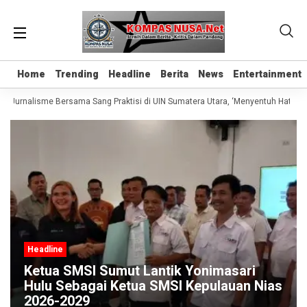
Home
Home
Trending
Trending
Headline
Headline
Berita
Berita
News
News
Entertainment
Entertainment
s Jurnalisme Bersama Sang Praktisi di UIN Sumatera Utara, ‘Menyentuh Hati Lew
Headline
Ketua SMSI Sumut Lantik Yonimasari
Hulu Sebagai Ketua SMSI Kepulauan Nias
2026-2029