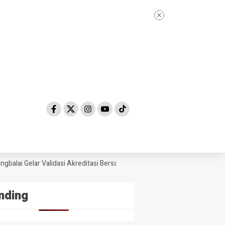
alai Gelar Validasi Akreditasi Bersama Tim Asesor BAN-PDM Tahun 2026
nding