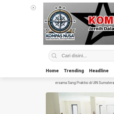
Home
Home
Trending
Trending
Headline
Headline
Mengintip Kelas Jurnalisme Bersama Sang Praktisi di UIN Sumatera Uta