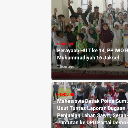
HEADLINE
liyah Rilis Tiga
Perayaan HUT ke 14, PP IWO B
Muhammadiyah 16 Jaksel
1 hour ago
HEADLINE
Mahasiswa Desak Polda Sum
um Tata Negara:
Usut Tuntas Laporan Dugaan
 Jadi Momentum
Penjualan Lahan Sawit, Serah
emokrasi dan
Tuntutan ke DPD Partai Demo