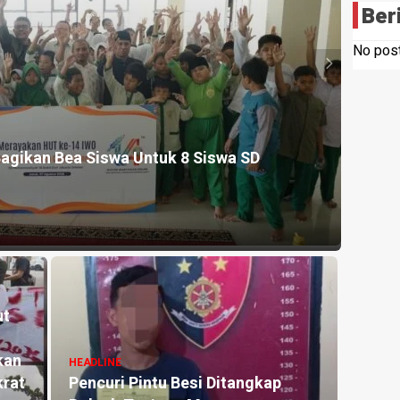
Ber
No post
HEADLI
agikan Bea Siswa Untuk 8 Siswa SD
Sikap
Perny
21 hour
ut
HEADLI
Anti
kan
hingg
HEADLINE
krat
Pencuri Pintu Besi Ditangkap
Polse