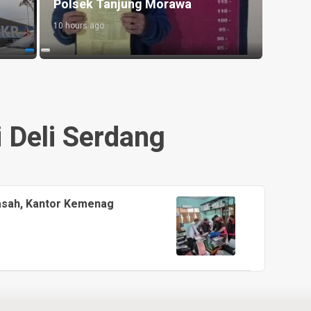
Polsek Tanjung Morawa
Mala
10 hours ago
21 hour
i Deli Serdang
asah, Kantor Kemenag