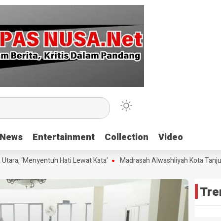
News
News
Entertainment
Entertainment
Collection
Collection
Video
Video
ra, ‘Menyentuh Hati Lewat Kata’
Madrasah Alwashliyah Kota Tanjungb
Tre