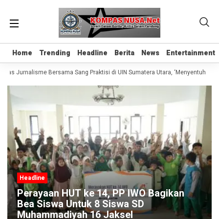
Home
Home
Trending
Trending
Headline
Headline
Berita
Berita
News
News
Entertainment
Entertainment
Kelas Jurnalisme Bersama Sang Praktisi di UIN Sumatera Utara, ‘Menyentuh Hati 
Headline
Perayaan HUT ke 14, PP IWO Bagikan
Bea Siswa Untuk 8 Siswa SD
Muhammadiyah 16 Jaksel