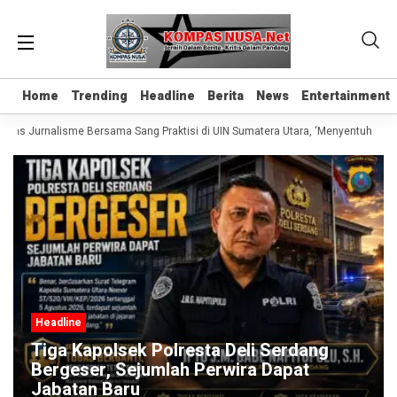
Home
Home
Trending
Trending
Headline
Headline
Berita
Berita
News
News
Entertainment
Entertainment
elas Jurnalisme Bersama Sang Praktisi di UIN Sumatera Utara, ‘Menyentuh Hati 
Headline
Tiga Kapolsek Polresta Deli Serdang
Bergeser, Sejumlah Perwira Dapat
Jabatan Baru