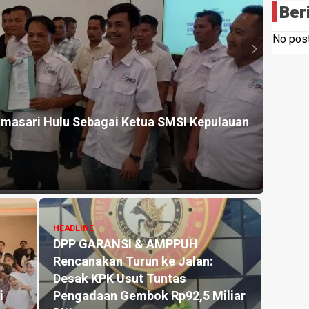
Ber
No post
HEADLINE
lu Sebagai Ketua SMSI Kepulauan
Komitmen Polres
Sabu Dimusnah
15 hours ago
EADLINE
PP GARANSI & AMPPUH
encanakan Turun ke Jalan:
HEADLINE
esak KPK Usut Tuntas
Sambut HUT RI K
engadaan Gembok Rp92,5 Miliar
Anthony Buka T