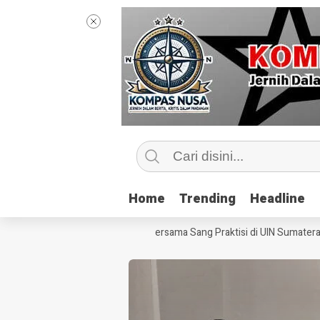
Home
Home
Trending
Trending
Headline
Headline
Mengintip Kelas Jurnalisme Bersama Sang Praktisi di UIN Sumatera Utar