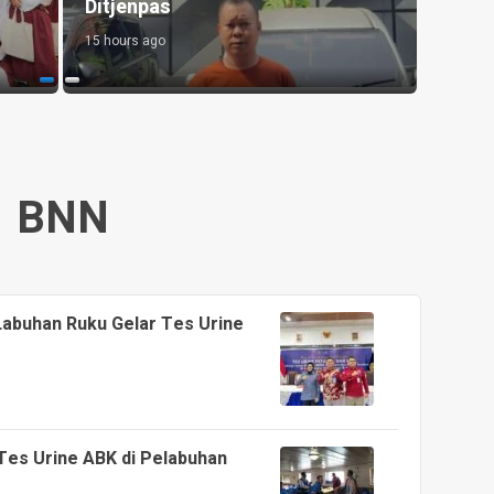
itjenpas
Takraw RA Cup I
5 hours ago
15 hours ago
BNN
abuhan Ruku Gelar Tes Urine
Tes Urine ABK di Pelabuhan