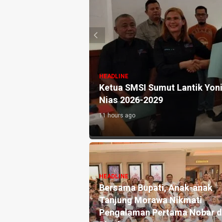
HEADLINE
r 2 Kg
Ketua SMSI Sumut Lantik Yonimasari Hu
Nias 2026-2029
11 hours ago
H
D
HEADLINE
ot
Bersama Bupati, Anak-anak
R
: Buntut
Tanjung Morawa Nikmati
D
 Kasus
Pengalaman Pertama Nobar di
P