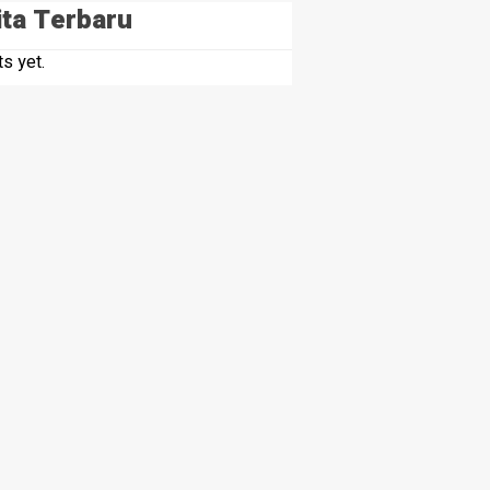
ita Terbaru
s yet.
 Batubara Berantas Peredaran Narkotika, Hampir 2 K
kan
HEADLINE
Bupati Palas Didesak Copot
e-81, Ricky
Kades Gunung Malintang, : Bun
urnamen Sepak
dari Dugaan Keterlibatan Kasu