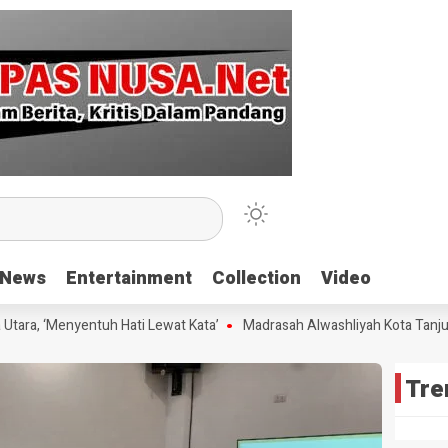
News
News
Entertainment
Entertainment
Collection
Collection
Video
Video
a, ‘Menyentuh Hati Lewat Kata’
Madrasah Alwashliyah Kota Tanjungba
Tre