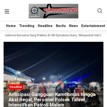
Home
Home
Trending
Trending
Headline
Headline
Berita
Berita
News
News
Entertainment
Entertainment
Jurnalisme Bersama Sang Praktisi di UIN Sumatera Utara, ‘Menyentuh Hati Lewat
Headline
Antisipasi Gangguan Kamtibmas hingga
Aksi Begal, Personel Polsek Talawi
Intensifkan Patroli Malam