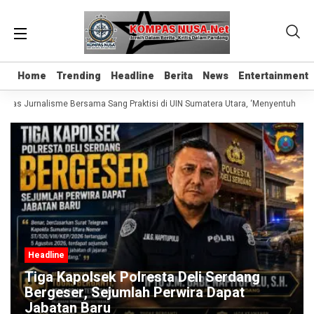
Home
Home
Trending
Trending
Headline
Headline
Berita
Berita
News
News
Entertainment
Entertainment
Kelas Jurnalisme Bersama Sang Praktisi di UIN Sumatera Utara, ‘Menyentuh Hati 
Headline
Tiga Kapolsek Polresta Deli Serdang
Bergeser, Sejumlah Perwira Dapat
Jabatan Baru