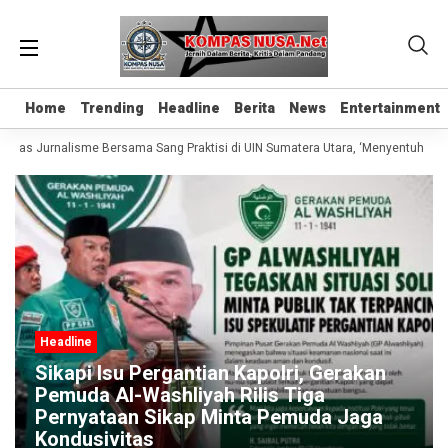
Home
Home
Trending
Trending
Headline
Headline
Berita
Berita
News
News
Entertainment
Entertainment
Kelas Jurnalisme Bersama Sang Praktisi di UIN Sumatera Utara, ‘Menyentuh Hati 
Headline
Sikapi Isu Pergantian Kapolri, Gerakan
Pemuda Al-Washliyah Rilis Tiga
Pernyataan Sikap Minta Pemuda Jaga
Kondusivitas