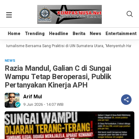
Home
Home
Trending
Trending
Headline
Headline
Berita
Berita
News
News
Entertainment
Entertainment
 Jurnalisme Bersama Sang Praktisi di UIN Sumatera Utara, ‘Menyentuh Hati Lewa
NEWS
Razia Mandul, Galian C di Sungai
Wampu Tetap Beroperasi, Publik
Pertanyakan Kinerja APH
Arif Mul
9 Jun 2026 - 14:07 WIB