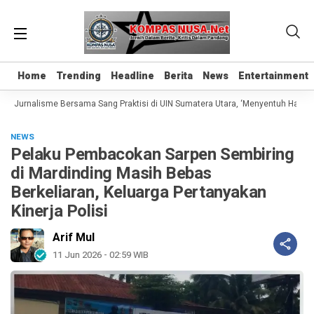
Home
Home
Trending
Trending
Headline
Headline
Berita
Berita
News
News
Entertainment
Entertainment
s Jurnalisme Bersama Sang Praktisi di UIN Sumatera Utara, ‘Menyentuh Hati Lew
NEWS
Pelaku Pembacokan Sarpen Sembiring
di Mardinding Masih Bebas
Berkeliaran, Keluarga Pertanyakan
Kinerja Polisi
Arif Mul
11 Jun 2026 - 02:59 WIB