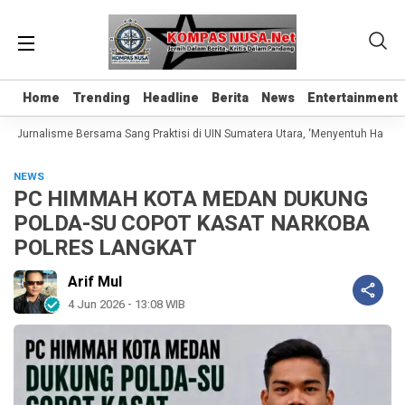
Home
Home
Trending
Trending
Headline
Headline
Berita
Berita
News
News
Entertainment
Entertainment
s Jurnalisme Bersama Sang Praktisi di UIN Sumatera Utara, ‘Menyentuh Hati Lewa
NEWS
PC HIMMAH KOTA MEDAN DUKUNG
POLDA-SU COPOT KASAT NARKOBA
POLRES LANGKAT
Arif Mul
4 Jun 2026 - 13:08 WIB