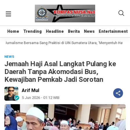
Home
Home
Trending
Trending
Headline
Headline
Berita
Berita
News
News
Entertainment
Entertainment
 Jurnalisme Bersama Sang Praktisi di UIN Sumatera Utara, ‘Menyentuh Hati Lewat
NEWS
Jemaah Haji Asal Langkat Pulang ke
Daerah Tanpa Akomodasi Bus,
Kewajiban Pemkab Jadi Sorotan
Arif Mul
5 Jun 2026 - 01:12 WIB