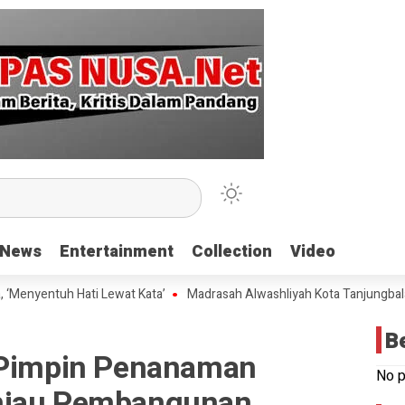
News
News
Entertainment
Entertainment
Collection
Collection
Video
Video
tuh Hati Lewat Kata’
Madrasah Alwashliyah Kota Tanjungbalai Gelar 
B
 Pimpin Penanaman
No p
njau Pembangunan