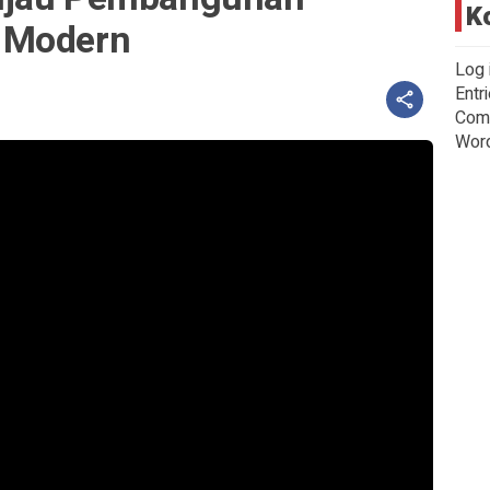
K
 Modern
Log 
Entr
Com
Wor