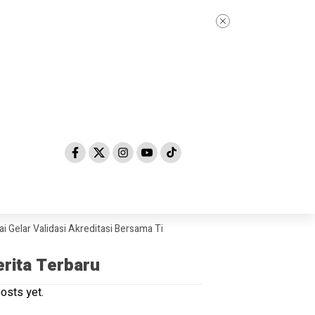
Validasi Akreditasi Bersama Tim Asesor BAN-PDM Tahun 2026
Skandal
erita Terbaru
osts yet.