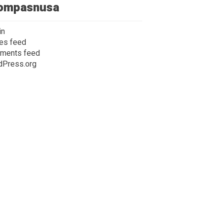
ompasnusa
in
ies feed
ments feed
dPress.org