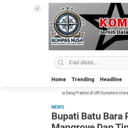
Home
Home
Trending
Trending
Headline
Headline
 Kelas Jurnalisme Bersama Sang Praktisi di UIN Sumatera Utara, ‘Menyen
NEWS
Bupati Batu Bara
Mangrove Dan Ti