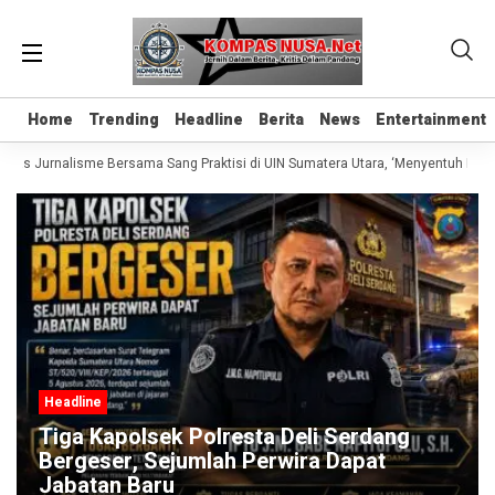
Home
Home
Trending
Trending
Headline
Headline
Berita
Berita
News
News
Entertainment
Entertainment
elas Jurnalisme Bersama Sang Praktisi di UIN Sumatera Utara, ‘Menyentuh Hati L
Headline
Tiga Kapolsek Polresta Deli Serdang
Bergeser, Sejumlah Perwira Dapat
Jabatan Baru