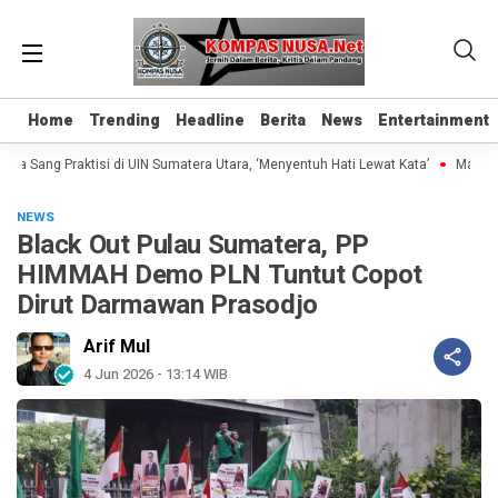
Home
Home
Trending
Trending
Headline
Headline
Berita
Berita
News
News
Entertainment
Entertainment
a Sang Praktisi di UIN Sumatera Utara, ‘Menyentuh Hati Lewat Kata’
Madrasa
NEWS
Black Out Pulau Sumatera, PP
HIMMAH Demo PLN Tuntut Copot
Dirut Darmawan Prasodjo
Arif Mul
4 Jun 2026 - 13:14 WIB