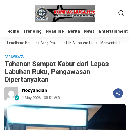
Home
Home
Trending
Trending
Headline
Headline
Berita
Berita
News
News
Entertainment
Entertainment
s Jurnalisme Bersama Sang Praktisi di UIN Sumatera Utara, ‘Menyentuh Hati Lew
PARIWISATA
Tahanan Sempat Kabur dari Lapas
Labuhan Ruku, Pengawasan
Dipertanyakan
riosyahdian
1 May 2026 - 08:51 WIB