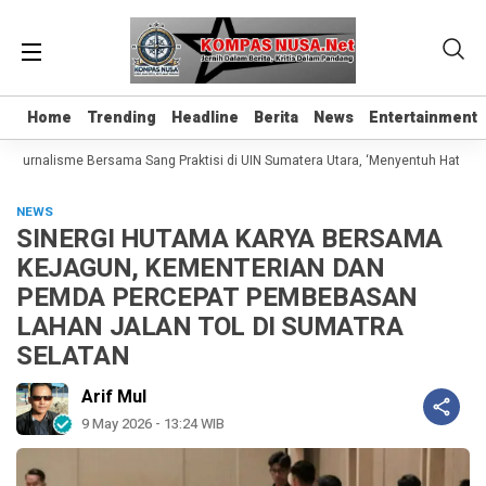
Home
Home
Trending
Trending
Headline
Headline
Berita
Berita
News
News
Entertainment
Entertainment
Jurnalisme Bersama Sang Praktisi di UIN Sumatera Utara, ‘Menyentuh Hati Lewat
NEWS
SINERGI HUTAMA KARYA BERSAMA
KEJAGUN, KEMENTERIAN DAN
PEMDA PERCEPAT PEMBEBASAN
LAHAN JALAN TOL DI SUMATRA
SELATAN
Arif Mul
9 May 2026 - 13:24 WIB