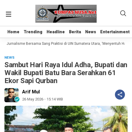
Home
Home
Trending
Trending
Headline
Headline
Berita
Berita
News
News
Entertainment
Entertainment
as Jurnalisme Bersama Sang Praktisi di UIN Sumatera Utara, ‘Menyentuh Hati Lew
NEWS
Sambut Hari Raya Idul Adha, Bupati dan
Wakil Bupati Batu Bara Serahkan 61
Ekor Sapi Qurban
Arif Mul
26 May 2026 - 15:14 WIB