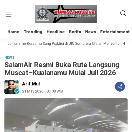
Home
Home
Trending
Trending
Headline
Headline
Berita
Berita
News
News
Entertainment
Entertainment
as Jurnalisme Bersama Sang Praktisi di UIN Sumatera Utara, ‘Menyentuh Hati Le
NEWS
SalamAir Resmi Buka Rute Langsung
Muscat–Kualanamu Mulai Juli 2026
Arif Mul
21 May 2026 - 03:08 WIB