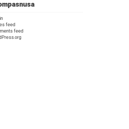
ompasnusa
in
ies feed
ments feed
dPress.org