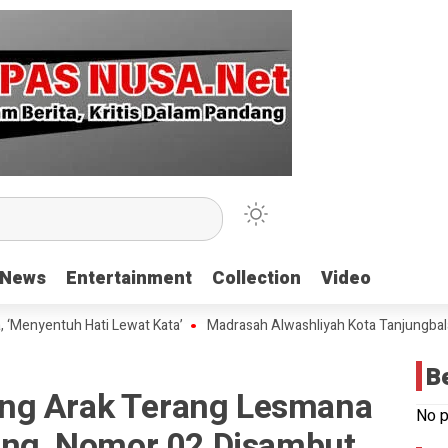
News
News
Entertainment
Entertainment
Collection
Collection
Video
Video
uh Hati Lewat Kata’
Madrasah Alwashliyah Kota Tanjungbalai Gelar V
B
ng Arak Terang Lesmana
No p
kong, Nomor 02 Disambut