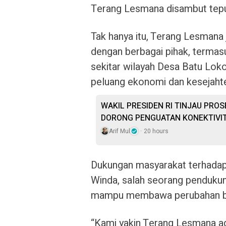
Terang Lesmana disambut tepu
Tak hanya itu, Terang Lesman
dengan berbagai pihak, termas
sekitar wilayah Desa Batu Lo
peluang ekonomi dan kesejaht
WAKIL PRESIDEN RI TINJAU PRO
DORONG PENGUATAN KONEKTIVIT
Arif Mul
20 hours
Dukungan masyarakat terhadap 
Winda, salah seorang penduku
mampu membawa perubahan be
“Kami yakin Terang Lesmana ada