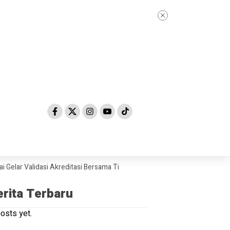
alidasi Akreditasi Bersama Tim Asesor BAN-PDM Tahun 2026
Skandal 
erita Terbaru
osts yet.