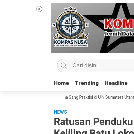
Home
Home
Trending
Trending
Headline
Headline
Kelas Jurnalisme Bersama Sang Praktisi di UIN Sumatera Utara, ‘Menyent
NEWS
Ratusan Penduku
Keliling Batu Lo