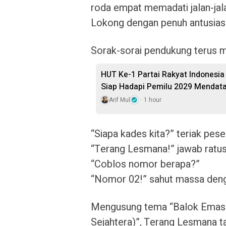
roda empat memadati jalan-jala
Lokong dengan penuh antusias
Sorak-sorai pendukung terus 
HUT Ke-1 Partai Rakyat Indonesi
Siap Hadapi Pemilu 2029 Mendat
Arif Mul
1 hour
“Siapa kades kita?” teriak pese
“Terang Lesmana!” jawab ratus
“Coblos nomor berapa?”
“Nomor 02!” sahut massa deng
Mengusung tema “Balok Emass
Sejahtera)”, Terang Lesmana 