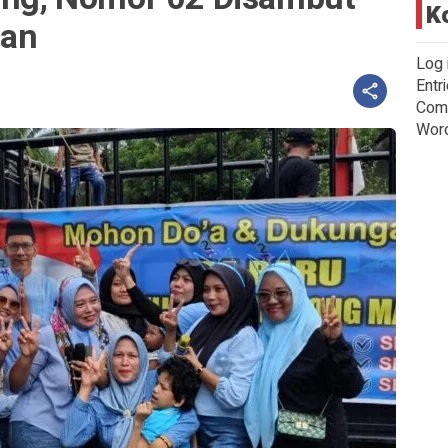
K
gan
Log 
Entr
Com
Wor