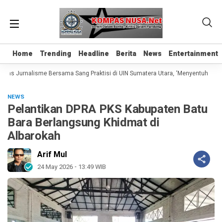
Home
Home
Trending
Trending
Headline
Headline
Berita
Berita
News
News
Entertainment
Entertainment
elas Jurnalisme Bersama Sang Praktisi di UIN Sumatera Utara, ‘Menyentuh Hati L
NEWS
Pelantikan DPRA PKS Kabupaten Batu
Bara Berlangsung Khidmat di
Albarokah
Arif Mul
24 May 2026 - 13:49 WIB