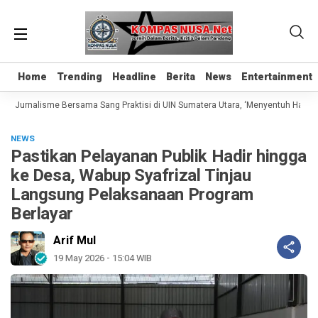
Home
Home
Trending
Trending
Headline
Headline
Berita
Berita
News
News
Entertainment
Entertainment
as Jurnalisme Bersama Sang Praktisi di UIN Sumatera Utara, ‘Menyentuh Hati Lew
NEWS
Pastikan Pelayanan Publik Hadir hingga
ke Desa, Wabup Syafrizal Tinjau
Langsung Pelaksanaan Program
Berlayar
Arif Mul
19 May 2026 - 15:04 WIB