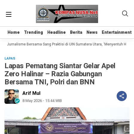
Home
Home
Trending
Trending
Headline
Headline
Berita
Berita
News
News
Entertainment
Entertainment
as Jurnalisme Bersama Sang Praktisi di UIN Sumatera Utara, ‘Menyentuh Hati Lew
LAPAS
Lapas Pematang Siantar Gelar Apel
Zero Halinar – Razia Gabungan
Bersama TNI, Polri dan BNN
Arif Mul
8 May 2026 - 15:44 WIB