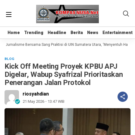
Home
Home
Trending
Trending
Headline
Headline
Berita
Berita
News
News
Entertainment
Entertainment
s Jurnalisme Bersama Sang Praktisi di UIN Sumatera Utara, ‘Menyentuh Hati Lewa
BLOG
Kick Off Meeting Proyek KPBU APJ
Digelar, Wabup Syafrizal Prioritaskan
Penerangan Jalan Protokol
riosyahdian
21 May 2026 - 13:47 WIB