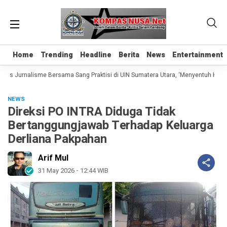
Home
Home
Trending
Trending
Headline
Headline
Berita
Berita
News
News
Entertainment
Entertainment
las Jurnalisme Bersama Sang Praktisi di UIN Sumatera Utara, ‘Menyentuh Hati Le
NEWS
Direksi PO INTRA Diduga Tidak
Bertanggungjawab Terhadap Keluarga
Derliana Pakpahan
Arif Mul
31 May 2026 - 12:44 WIB