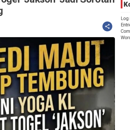
K
g
Log 
Entr
Com
Wor