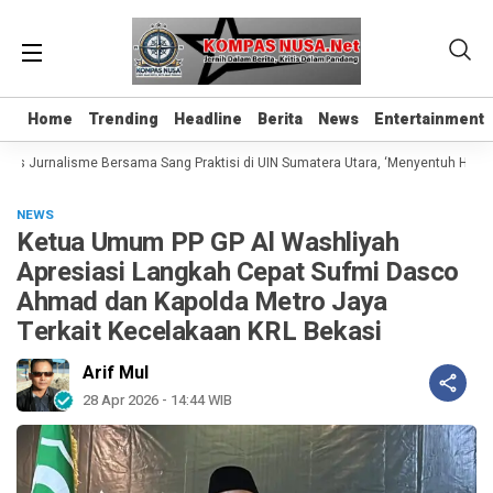
Home
Home
Trending
Trending
Headline
Headline
Berita
Berita
News
News
Entertainment
Entertainment
las Jurnalisme Bersama Sang Praktisi di UIN Sumatera Utara, ‘Menyentuh Hati Le
NEWS
Ketua Umum PP GP Al Washliyah
Apresiasi Langkah Cepat Sufmi Dasco
Ahmad dan Kapolda Metro Jaya
Terkait Kecelakaan KRL Bekasi
Arif Mul
28 Apr 2026 - 14:44 WIB