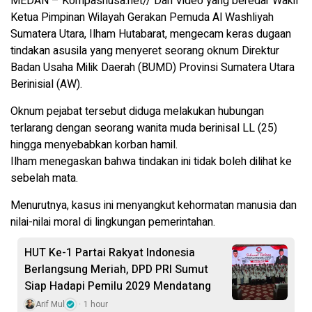
MEDAN – Kompasnusa.net// Dari Video yang beredar Wakil
Ketua Pimpinan Wilayah Gerakan Pemuda Al Washliyah
Sumatera Utara, Ilham Hutabarat, mengecam keras dugaan
tindakan asusila yang menyeret seorang oknum Direktur
Badan Usaha Milik Daerah (BUMD) Provinsi Sumatera Utara
Berinisial (AW).
Oknum pejabat tersebut diduga melakukan hubungan
terlarang dengan seorang wanita muda berinisal LL (25)
hingga menyebabkan korban hamil.
​Ilham menegaskan bahwa tindakan ini tidak boleh dilihat ke
sebelah mata.
Menurutnya, kasus ini menyangkut kehormatan manusia dan
nilai-nilai moral di lingkungan pemerintahan.
HUT Ke-1 Partai Rakyat Indonesia
Berlangsung Meriah, DPD PRI Sumut
Siap Hadapi Pemilu 2029 Mendatang
Arif Mul
1 hour