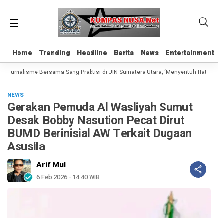
Home
Home
Trending
Trending
Headline
Headline
Berita
Berita
News
News
Entertainment
Entertainment
 Jurnalisme Bersama Sang Praktisi di UIN Sumatera Utara, ‘Menyentuh Hati Lewa
NEWS
Gerakan Pemuda Al Wasliyah Sumut
Desak Bobby Nasution Pecat Dirut
BUMD Berinisial AW Terkait Dugaan
Asusila
Arif Mul
6 Feb 2026 - 14:40 WIB