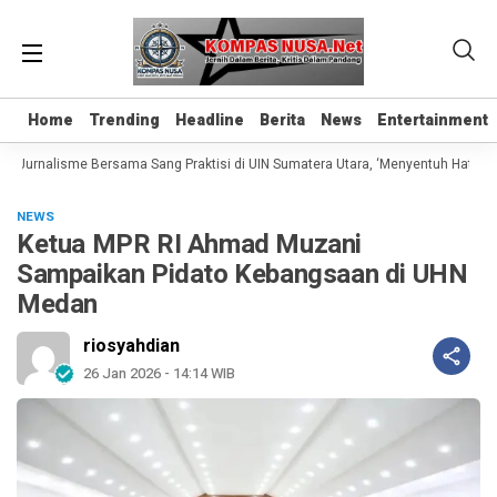
Home
Home
Trending
Trending
Headline
Headline
Berita
Berita
News
News
Entertainment
Entertainment
 Jurnalisme Bersama Sang Praktisi di UIN Sumatera Utara, ‘Menyentuh Hati Lewa
NEWS
Ketua MPR RI Ahmad Muzani
Sampaikan Pidato Kebangsaan di UHN
Medan
riosyahdian
26 Jan 2026 - 14:14 WIB