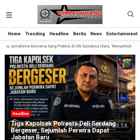
Home
Home
Trending
Trending
Headline
Headline
Berita
Berita
News
News
Entertainment
Entertainment
elas Jurnalisme Bersama Sang Praktisi di UIN Sumatera Utara, ‘Menyentuh Hati 
Headline
Tiga Kapolsek Polresta Deli Serdang
Bergeser, Sejumlah Perwira Dapat
Jabatan Baru