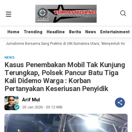
Home
Home
Trending
Trending
Headline
Headline
Berita
Berita
News
News
Entertainment
Entertainment
s Jurnalisme Bersama Sang Praktisi di UIN Sumatera Utara, ‘Menyentuh Hati Lewa
NEWS
Kasus Penembakan Mobil Tak Kunjung
Terungkap, Polsek Pancur Batu Tiga
Kali Didemo Warga : Korban
Pertanyakan Keseriusan Penyidik
Arif Mul
20 Jan 2026 - 03:12 WIB