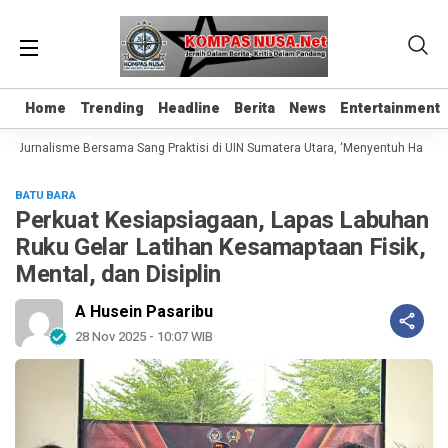
Home
Home
Trending
Trending
Headline
Headline
Berita
Berita
News
News
Entertainment
Entertainment
 Jurnalisme Bersama Sang Praktisi di UIN Sumatera Utara, ‘Menyentuh Hati Lewat
BATU BARA
Perkuat Kesiapsiagaan, Lapas Labuhan
Ruku Gelar Latihan Kesamaptaan Fisik,
Mental, dan Disiplin
A Husein Pasaribu
28 Nov 2025 - 10:07 WIB