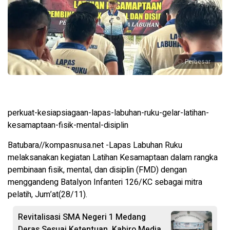
Perbesar
perkuat-kesiapsiagaan-lapas-labuhan-ruku-gelar-latihan-
kesamaptaan-fisik-mental-disiplin
Batubara//kompasnusa.net -Lapas Labuhan Ruku
melaksanakan kegiatan Latihan Kesamaptaan dalam rangka
pembinaan fisik, mental, dan disiplin (FMD) dengan
menggandeng Batalyon Infanteri 126/KC sebagai mitra
pelatih, Jum’at(28/11).
Revitalisasi SMA Negeri 1 Medang
Deras Sesuai Ketentuan, Kabiro Media