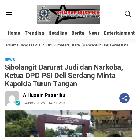
Home
Home
Trending
Trending
Headline
Headline
Berita
Berita
News
News
Entertainment
Entertainment
Bersama Sang Praktisi di UIN Sumatera Utara, ‘Menyentuh Hati Lewat Kata’
M
NEWS
Sibolangit Darurat Judi dan Narkoba,
Ketua DPD PSI Deli Serdang Minta
Kapolda Turun Tangan
A Husein Pasaribu
14 Nov 2025 - 14:51 WIB